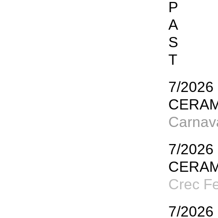
P
A
S
T
7/2026
CERAM
Carnava
7/2026
CERAM
Crec Fe
7/2026