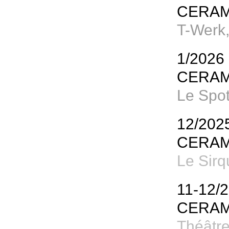
CERAM
T-Werk
1/2026
CERAM
Le Spot
12/202
CERAM
Le Sirq
11-12/
CERAM
Théâtre