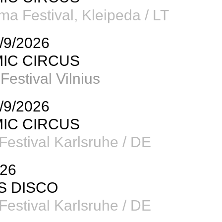
rma Festival, Kleipeda / LT
/9/2026
IC CIRCUS
Festival Vilnius
/9/2026
IC CIRCUS
estival Karlsruhe / DE
026
S DISCO
estival Karlsruhe / DE