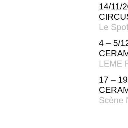
14/11/
CIRCU
Le Spot
4 – 5/1
CERAM
LEME Fe
17 – 1
CERAM
Scène 