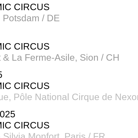
IC CIRCUS
, Potsdam / DE
IC CIRCUS
 & La Ferme-Asile, Sion / CH
5
IC CIRCUS
ue, Pôle National Cirque de Nexo
2025
IC CIRCUS
 Silvia Monfort, Paris / FR