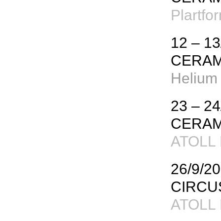
Plartfo
12 – 13
CERAM
Helium 
23 – 24
CERAM
ATOLL F
26/9/2
CIRCU
ATOLL F