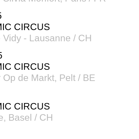
5
IC CIRCUS
 Vidy - Lausanne / CH
5
IC CIRCUS
 Op de Markt, Pelt / BE
IC CIRCUS
, Basel / CH