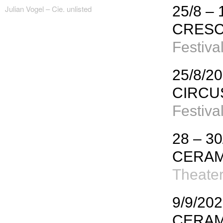
25/8 – 
Julian Vogel – Cie. unlisted
CRES
Festiva
25/8/2
CIRCU
Festiva
28 – 30
CERAM
Theater
9/9/20
CERAM